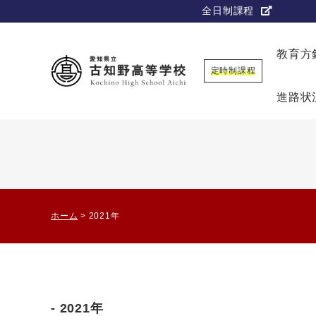
全日制課程
教育方
定時制課程
進路状
ホーム
>
2021年
2021年