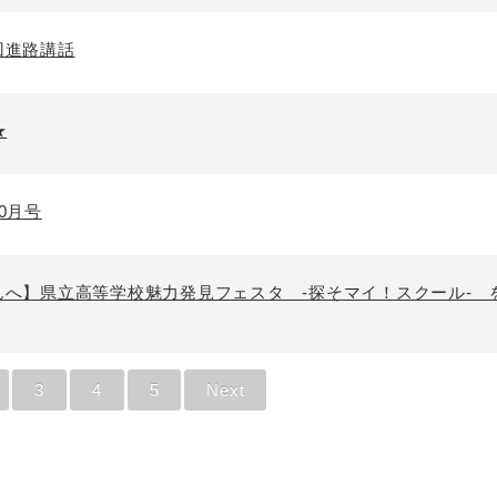
回進路講話
★
0月号
んへ】県立高等学校魅力発見フェスタ ‐探そマイ！スクール‐ 
3
4
5
Next