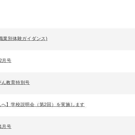
職業別体験ガイダンス)
2月号
がん教育特別号
んへ】学校説明会（第2回）を実施します
1月号