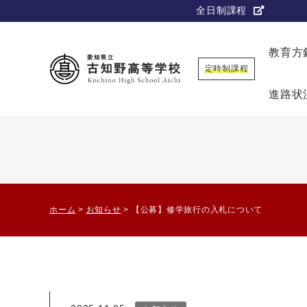
全日制課程
教育方
定時制課程
進路状
ホーム
>
お知らせ
>
【公募】修学旅行の入札について